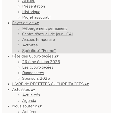
Accueil
Présentation
Historique
Projet associatif
Foyer de vie
▴
▾
Hébergement permanent
Centre d'accueil de jour - CAJ
Accueil temporaire
Activités
Spécificité "Ferme"
Fête des Cucurbitacées
▴
▾
26 ème édition 2025
Les cucurbitacées
Randonnées
Sponsors 2025
LIVRE de RECETTES CUCURBITACÉES
▴
▾
Actualités
▴
▾
Actualités
Agenda
Nous soutenir
▴
▾
Adhérer