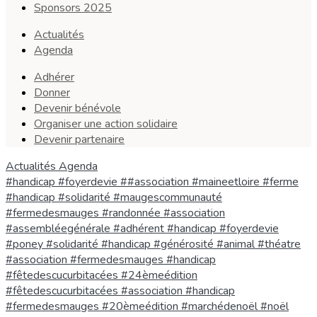
Sponsors 2025
Actualités
Agenda
Adhérer
Donner
Devenir bénévole
Organiser une action solidaire
Devenir partenaire
Actualités
Agenda
#handicap #foyerdevie ##association #maineetloire #ferme
#handicap #solidarité #maugescommunauté
#fermedesmauges #randonnée #association
#assembléegénérale #adhérent #handicap #foyerdevie
#poney #solidarité #handicap #générosité #animal
#théatre
#association #fermedesmauges #handicap
#fêtedescucurbitacées #24èmeédition
#fêtedescucurbitacées #association #handicap
#fermedesmauges #20èmeédition
#marchédenoël #noël