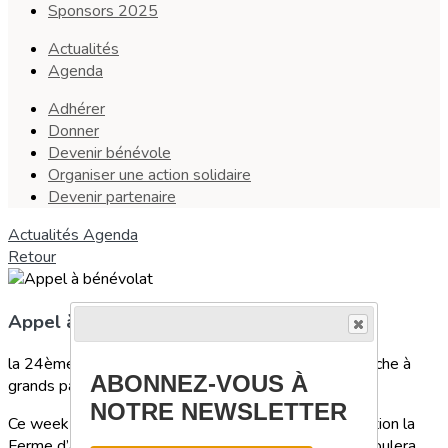
Sponsors 2025
Actualités
Agenda
Adhérer
Donner
Devenir bénévole
Organiser une action solidaire
Devenir partenaire
Actualités
Agenda
Retour
Appel à bénévolat
la 24ème édition du Marché aux Cucurbitacées approche à
ABONNEZ-VOUS À
grands pas !
NOTRE NEWSLETTER
Ce week-end festif et solidaire organisé par l’association la
Ferme d’Activités des Mauges depuis 24 ans, se déroulera