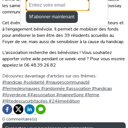
les samedi 14 et dimanche 15 octobre au coeur de Roussay
commune de Sèvremoine.
M'abonner maintenant
Cet événement est possible grâce au soutien des visiteurs et
à l'engagement bénévole. Il permet de mobiliser des fonds
pour améliorer le bien être des 39 résidents accueillis au
Foyer de vie, mais aussi de sensibiliser à la cause du handicap.
L'association recherche des bénévoles ! Vous souhaitez
apporter votre aide pendant ce week-end ? Pour vous inscrire
appelez le 06.48.39.26.82
Découvrez davantage d'articles sur ces thèmes :
#handicap #solidarité #maugescommunauté
#fermedesmauges #randonnée #association
#handicap
#foyerdevie ##association #maineetloire #ferme
#fêtedescucurbitacées #24èmeédition
0 commentaire(s)